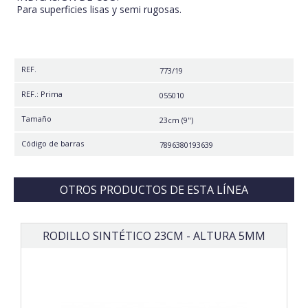
Para superficies lisas y semi rugosas.
REF.
773/19
REF.: Prima
055010
Tamaño
23cm (9")
Código de barras
7896380193639
OTROS PRODUCTOS DE ESTA LÍNEA
RODILLO SINTÉTICO 23CM - ALTURA 5MM